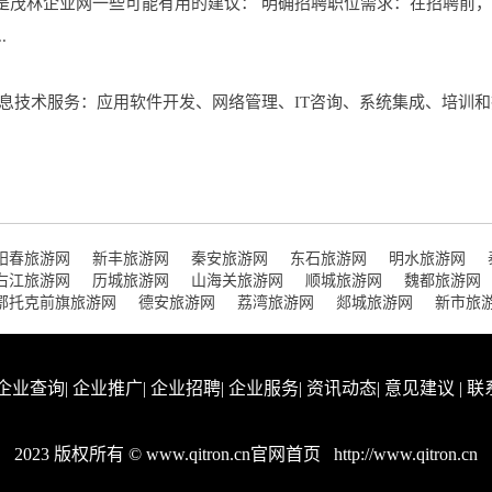
是茂林企业网一些可能有用的建议： 明确招聘职位需求：在招聘前
.
息技术服务：应用软件开发、网络管理、IT咨询、系统集成、培训和
阳春旅游网
新丰旅游网
秦安旅游网
东石旅游网
明水旅游网
右江旅游网
历城旅游网
山海关旅游网
顺城旅游网
魏都旅游网
鄂托克前旗旅游网
德安旅游网
荔湾旅游网
郯城旅游网
新市旅
企业查询
|
企业推广
|
企业招聘
|
企业服务
|
资讯动态
|
意见建议
|
联
2023 版权所有 © www.qitron.cn官网首页
http://www.qitron.cn