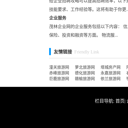
给企业招聘攻略可以提高招聘效率，以下
技能要求、工作经验等。这将有助于你更..
企业服务
茂林企业网的企业服务包括以下内容： 信
保险、投资和融资等方面。 物流服...
友情链接
Friendly Link
潼关旅游网
萝北旅游网
塔城房产网
赤峰旅游网
德化旅游网
永嘉旅游网
巨鹿旅游网
赣榆旅游网
依兰旅游网
栏目导航:
首页
|